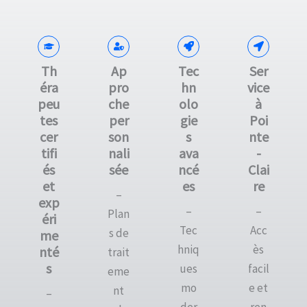
Th
Ap
Tec
Ser
éra
pro
hn
vice
peu
che
olo
à
tes
per
gie
Poi
cer
son
s
nte
tifi
nali
ava
-
és
sée
ncé
Clai
et
es
re
–
exp
–
–
Plan
éri
Tec
Acc
s de
me
hniq
ès
nté
trait
s
ues
facil
eme
mo
e et
nt
–
der
ren