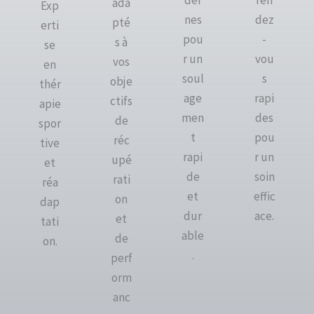
ada
Exp
nes
dez
pté
erti
pou
-
s à
se
r un
vou
vos
en
soul
s
obje
thér
age
rapi
ctifs
apie
men
des
de
spor
t
pou
réc
tive
rapi
r un
upé
et
de
soin
rati
réa
et
effic
on
dap
dur
ace.
et
tati
able
de
on.
.
perf
orm
anc