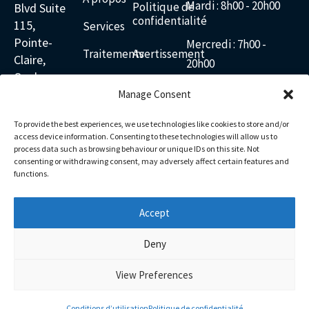
Mardi : 8h00 - 20h00
Politique de
Blvd Suite
confidentialité
115,
Services
Pointe-
Mercredi : 7h00 -
Traitements
Avertissement
Claire,
20h00
Quebec
Blogs
Conditions
H9R 5R2
Manage Consent
d’utilisation
Jeudi
: 8h00 - 20h00
Contacter
Canada
To provide the best experiences, we use technologies like cookies to store and/or
438-
access device information. Consenting to these technologies will allow us to
Vendredi : 6h00 -
601-
process data such as browsing behaviour or unique IDs on this site. Not
18h30
consenting or withdrawing consent, may adversely affect certain features and
2277
functions.
Envoyez-
Samedi : 8h00 - 14h00
nous
Accept
Facebook
Instagram
Linkedin
Youtube
Google
Pinterest
Dimanche : 8h00 -
Deny
12h00
View Preferences
EN
Conditions d’utilisation
Politique de confidentialité