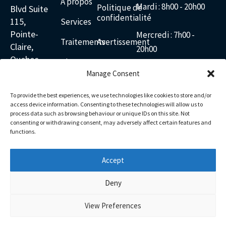
À propos
Mardi : 8h00 - 20h00
Politique de
Blvd Suite
confidentialité
115,
Services
Pointe-
Mercredi : 7h00 -
Traitements
Avertissement
Claire,
20h00
Quebec
Blogs
Conditions
H9R 5R2
Manage Consent
d’utilisation
Jeudi
: 8h00 - 20h00
Contacter
Canada
To provide the best experiences, we use technologies like cookies to store and/or
438-
Vendredi : 6h00 -
access device information. Consenting to these technologies will allow us to
601-
process data such as browsing behaviour or unique IDs on this site. Not
18h30
consenting or withdrawing consent, may adversely affect certain features and
2277
functions.
Envoyez-
Samedi : 8h00 - 14h00
nous
Accept
Facebook
Instagram
Linkedin
Youtube
Google
Pinterest
Dimanche : 8h00 -
Deny
12h00
View Preferences
EN