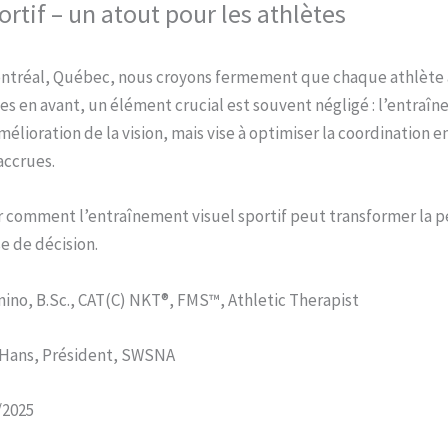
rtif – un atout pour les athlètes
ontréal, Québec, nous croyons fermement que chaque athlète a 
s en avant, un élément crucial est souvent négligé : l’entraîne
élioration de la vision, mais vise à optimiser la coordination e
accrues.
rer comment l’entraînement visuel sportif peut transformer la 
se de décision.
arnino, B.Sc., CAT(C) NKT®, FMS™, Athletic Therapist
n Hans, Président, SWSNA
/2025