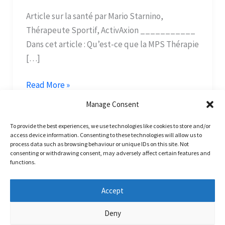
Article sur la santé par Mario Starnino,
Thérapeute Sportif, ActivAxion ___________
Dans cet article : Qu’est-ce que la MPS Thérapie
[…]
Read More »
Manage Consent
To provide the best experiences, we use technologies like cookies to store and/or
access device information. Consenting to these technologies will allow us to
process data such as browsing behaviour or unique IDs on this site. Not
consenting or withdrawing consent, may adversely affect certain features and
←
Previous
1
2
functions.
Accept
Deny